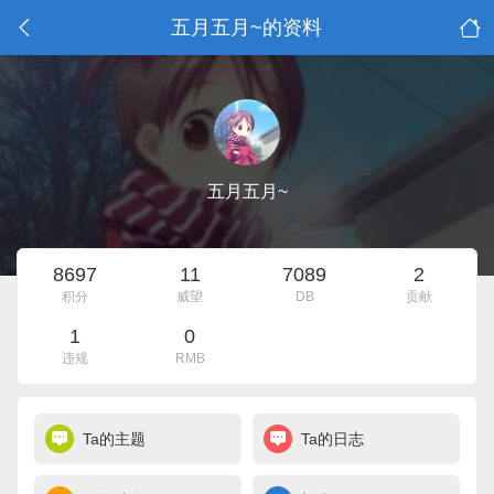
五月五月~的资料
五月五月~
8697
11
7089
2
积分
威望
DB
贡献
1
0
违规
RMB
Ta的主题
Ta的日志