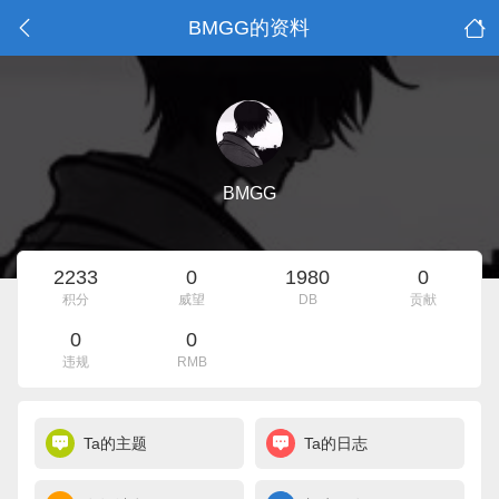
BMGG的资料
BMGG
2233
0
1980
0
积分
威望
DB
贡献
0
0
违规
RMB
Ta的主题
Ta的日志