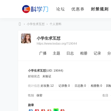
论坛
优惠券
封禁规则
›
小学生求互怼
›
个人资料
科
小学生求互怼
学
https://www.kxdao.org/?19044
刀
广播
主题
日志
相册
记录
分
小学生求互怼
(UID: 19044)
邮箱状态
未验证
统计信息
好友数 12
|
记录数 0
|
日志数 0
|
相册数 0
|
回帖
性别
保密
生日
勋章