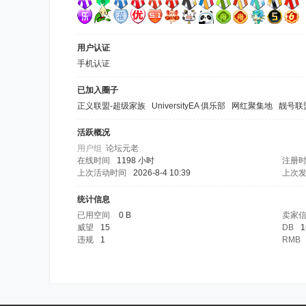
用户认证
手机认证
已加入圈子
正义联盟-超级家族
UniversityEA 俱乐部
网红聚集地
靓号联
活跃概况
用户组
论坛元老
在线时间
1198 小时
注册
上次活动时间
2026-8-4 10:39
上次
统计信息
已用空间
0 B
卖家
威望
15
DB
1
违规
1
RMB