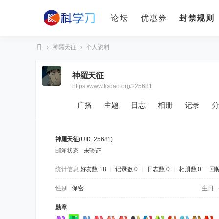
论坛
优惠券
封禁规则
›
神羅天征
›
个人资料
科
神羅天征
学
https://www.kxdao.org/?25681
刀
广播
主题
日志
相册
记录
分
神羅天征
(UID: 25681)
邮箱状态
未验证
统计信息
好友数 18
|
记录数 0
|
日志数 0
|
相册数 0
|
回帖
性别
保密
生日
勋章