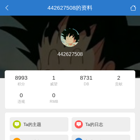
442627508的资料
442627508
8993
1
8731
2
积分
威望
DB
贡献
0
0
违规
RMB
Ta的主题
Ta的日志