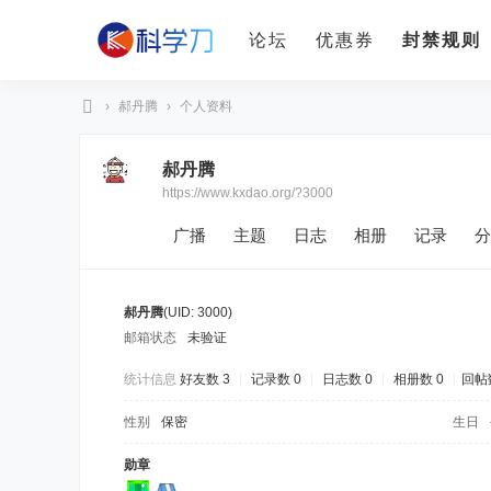
论坛
优惠券
封禁规则
›
郝丹腾
›
个人资料
科
郝丹腾
学
https://www.kxdao.org/?3000
刀
广播
主题
日志
相册
记录
分
郝丹腾
(UID: 3000)
邮箱状态
未验证
统计信息
好友数 3
|
记录数 0
|
日志数 0
|
相册数 0
|
回帖数
性别
保密
生日
勋章