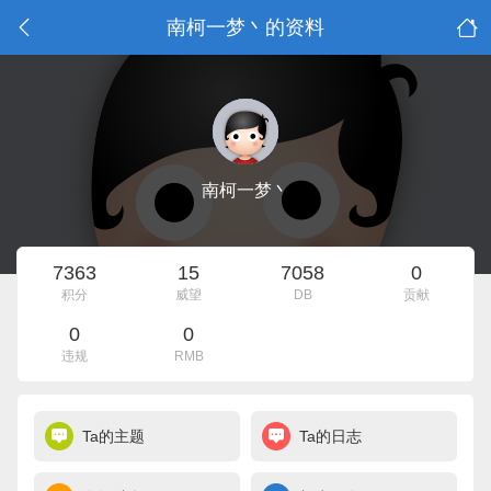
南柯一梦丶的资料
南柯一梦丶
7363
15
7058
0
积分
威望
DB
贡献
0
0
违规
RMB
Ta的主题
Ta的日志