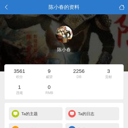
陈小春的资料
陈小春
3561
9
2256
3
积分
威望
DB
贡献
1
0
违规
RMB
Ta的主题
Ta的日志