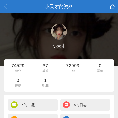
小天才的资料
小天才
74529
37
72993
0
积分
威望
DB
贡献
0
1
违规
RMB
Ta的主题
Ta的日志