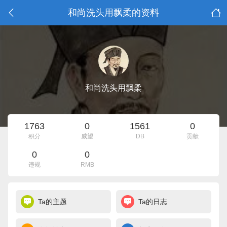
和尚洗头用飘柔的资料
和尚洗头用飘柔
1763
0
1561
0
积分
威望
DB
贡献
0
0
违规
RMB
Ta的主题
Ta的日志