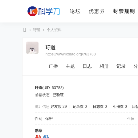
论坛
优惠券
封禁规则
›
玗道
›
个人资料
科
玗道
学
https://www.kxdao.org/?63788
刀
广播
主题
日志
相册
记录
分
玗道
(UID: 63788)
邮箱状态
已验证
统计信息
好友数 29
|
记录数 0
|
日志数 0
|
相册数 0
|
回帖
性别
保密
生日
勋章