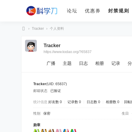
论坛
优惠券
封禁规则
›
Tracker
›
个人资料
科
Tracker
学
https://www.kxdao.org/?65837
刀
广播
主题
日志
相册
记录
分
Tracker
(UID: 65837)
邮箱状态
已验证
统计信息
好友数 0
|
记录数 0
|
日志数 0
|
相册数 0
|
回帖数
性别
保密
生日
勋章