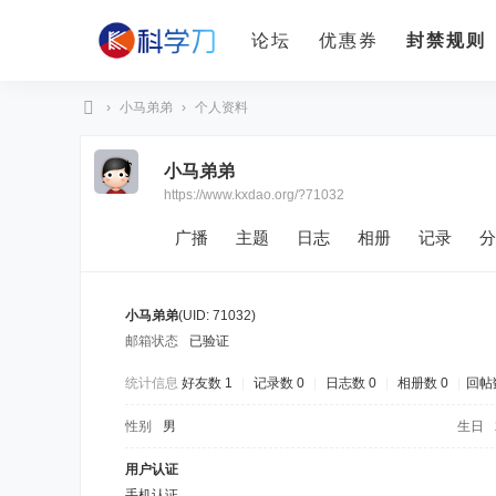
论坛
优惠券
封禁规则
›
小马弟弟
›
个人资料
科
小马弟弟
学
https://www.kxdao.org/?71032
刀
广播
主题
日志
相册
记录
分
小马弟弟
(UID: 71032)
邮箱状态
已验证
统计信息
好友数 1
|
记录数 0
|
日志数 0
|
相册数 0
|
回帖数
性别
男
生日
用户认证
手机认证