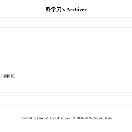
科学刀's Archiver
(3篇回复)
Powered by
Discuz! X5.0 Archiver
© 2001-2026
Discuz! Team
.