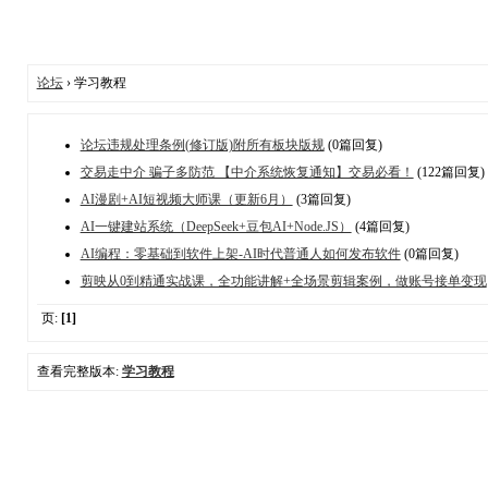
论坛
› 学习教程
论坛违规处理条例(修订版)附所有板块版规
(0篇回复)
交易走中介 骗子多防范 【中介系统恢复通知】交易必看！
(122篇回复)
AI漫剧+AI短视频大师课（更新6月）
(3篇回复)
AI一键建站系统（DeepSeek+豆包AI+Node.JS）
(4篇回复)
AI编程：零基础到软件上架-AI时代普通人如何发布软件
(0篇回复)
剪映从0到精通实战课，全功能讲解+全场景剪辑案例，做账号接单变现
页:
[1]
查看完整版本:
学习教程