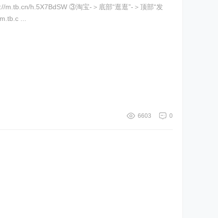
.c ...
6603
0