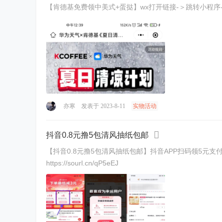
【肯德基免费领中美式+蛋挞】wx打开链接-＞跳转小程序-＞领取中美式或中美
亦寒
发表于 2023-8-11
实物活动
抖音0.8元撸5包清风抽纸包邮
【抖音0.8元撸5包清风抽纸包邮】抖音APP扫码领5元支付券->
https://sourl.cn/qP5eEJ