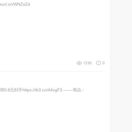
l.cn/WNZsZd
7230
0
ttps://tb3.cn/A4xgF3 —— 商品：