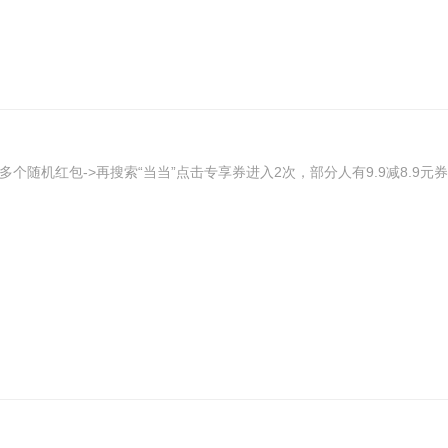
个随机红包->再搜索“当当”点击专享券进入2次，部分人有9.9减8.9元