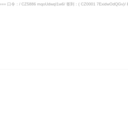
 CZ5886 mqoUdwqI1w6/ 签到：( CZ0001 7ExidwOdQGv)