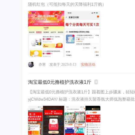
随机红包（可抵扣每天的天降福利1亓购）
亦寒
发表于 2023-8-13
实物活动
淘宝最低0元撸植护洗衣液1斤
【淘宝最低0元撸植护洗衣液1斤】跟着图上步骤来，轻轻松松