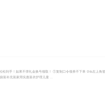
到手！如果不弹礼金换号领取！ ①复制口令领券不下单 ②tb左上角签到领红
yjCWdw34DAY/ 标题：洗衣液持久留香氛大师低泡整箱批袋装补充装家用实惠装衣护理儿童 ...