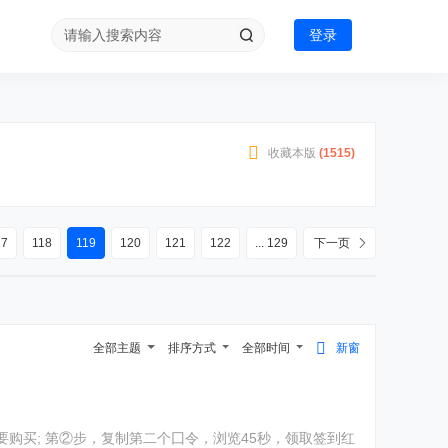
登录
收藏本版
(
1515
)
17
118
119
120
121
122
... 129
下一页
全部主题
排序方式
全部时间
新窗
购买; 第②步，复制第二个囗令，浏览45秒，领取签到红