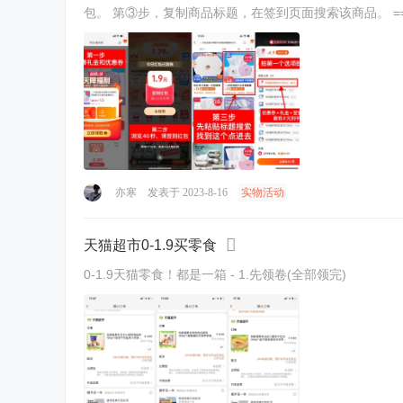
包。 第③步，复制商品标题，在签到页面搜索该商品。 ==== 口令：/
亦寒
发表于 2023-8-16
实物活动
天猫超市0-1.9买零食
0-1.9天猫零食！都是一箱 - 1.先领卷(全部领完)