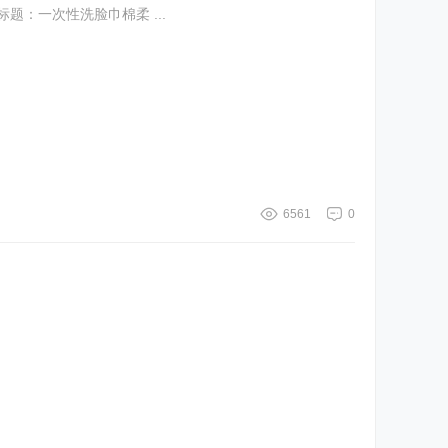
/ 标题：一次性洗脸巾棉柔 ...
6561
0