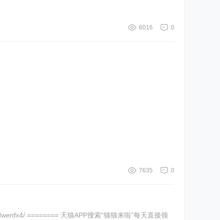
6016
0
7635
0
x4/ ======== 天猫APP搜索“猫猫来啦”每天直接领