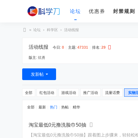
论坛
优惠券
封禁规则
»
论坛
›
科学区
›
活动线报
科
活动线报
学
今日:
0
|
主题:
47331
|
排名:
29
刀
版主:
炫勇
发新帖
全部
红包活动
游戏活动
推广活动
流量话费
实物
全部
|
最新
|
热门
|
热帖
|
精华
淘宝最低0元撸洗脸巾50抽
【淘宝最低0元撸洗脸巾50抽】跟着图上步骤来，轻轻松