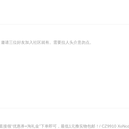
全网首档操作系统探访体验栏目“龙蜥+超级探访”震撼上线 邀请三位好友加入社区就有。需要拉人头介意勿点。
惠券+淘礼金”下单即可，最低1元撸实物包邮！/ CZ9910 XoNcdwenf