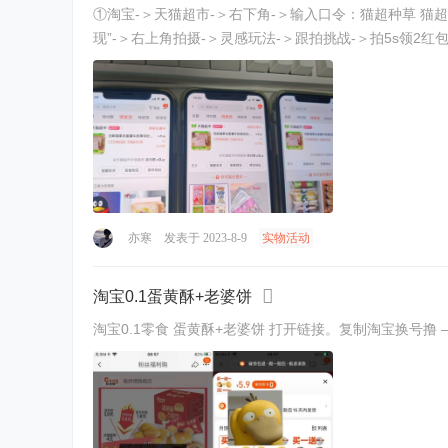
①淘宝-＞天猫超市-＞右下角-＞输入口令：猫超种草 猫超礼季 幸运福利 苹果 ②打开链接-＞跳转
现”-＞右上角拍摄-＞灵感玩法-＞跟拍挑战-＞拍5s领2红包 ④打
亦寒
发表于 2023-8-9
实物活动
淘宝0.1蛋黄酥+老婆饼
淘宝0.1零食 蛋黄酥+老婆饼 打开链接。复制淘宝换号撸 —— https