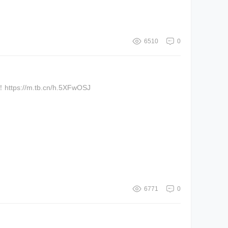
6510
0
m.tb.cn/h.5XFwOSJ
6771
0