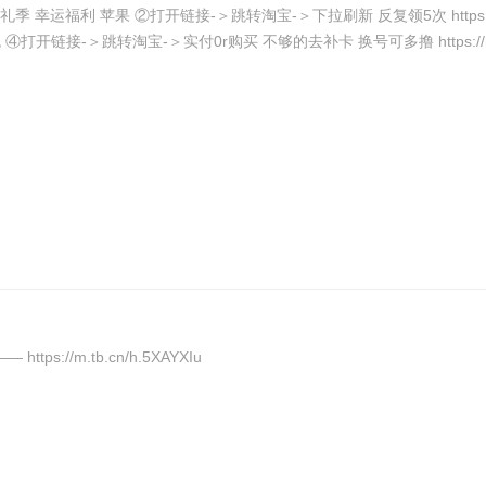
淘宝-＞下拉刷新 反复领5次 https://m.tb.cn/h.5X7BdSW ③淘宝-＞底部“逛逛”-＞顶部“发
开链接-＞跳转淘宝-＞实付0r购买 不够的去补卡 换号可多撸 https://m.tb
://m.tb.cn/h.5XAYXIu