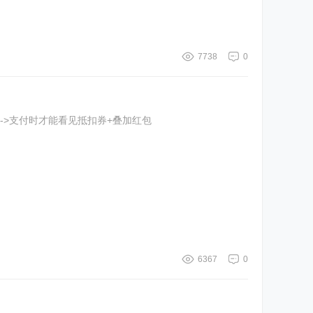
7738
0
券->支付时才能看见抵扣券+叠加红包
6367
0