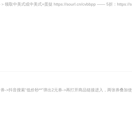
式+蛋挞 https://sourl.cn/cvbbpp —— 5折：https://sour
抖音搜索“低价秒**”弹出2元券->再打开商品链接进入，两张券叠加使用0.8元到手h