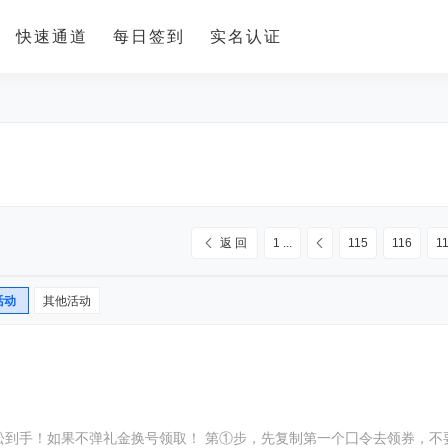
快速通道
每日签到
实名认证
返 回
1 ...
115
116
1
活动
其他活动
松到手！如果不弹礼金换号领取！ 第①步，先复制第一个囗令去领券，不要