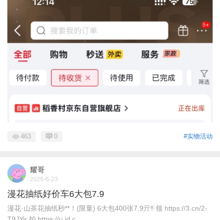
463
0
#实物活动
耀哥
2026-6-23
漫花抽纸好价车6大包7.9
漫花·山茶花抽纸秒**！(限量) 6大包400张7.9亓‼ 领 https://3.cn/2-
T9JYir 拍 https://u.jd.c ...