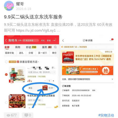
耀哥
2026-6-19
9.9买二锅头送京东洗车服务
9.9买二锅头送京东标准洗车 直接拉满20单，送20次洗车 60天有效
期可用 https://u.jd.com/VglLsy1 ...
677
0
#实物活动