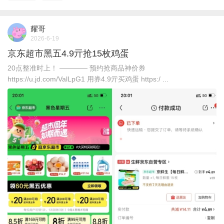
耀哥
2026-6-19
京东超市黑五4.9亓抢15枚鸡蛋
20点整准时上！ ———— 预约抢商品神价券
https://u.jd.com/ValLpG1 用券4.9亓买鸡蛋 https:/ ...