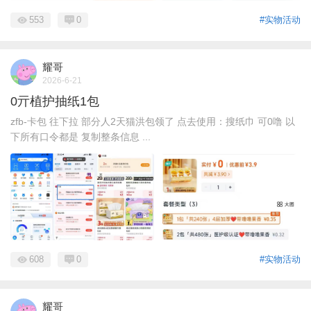
553
0
#实物活动
耀哥
2026-6-21
0亓植护抽纸1包
zfb-卡包 往下拉 部分人2天猫洪包领了 点去使用：搜纸巾 可0噜 以
下所有口令都是 复制整条信息 ...
608
0
#实物活动
耀哥