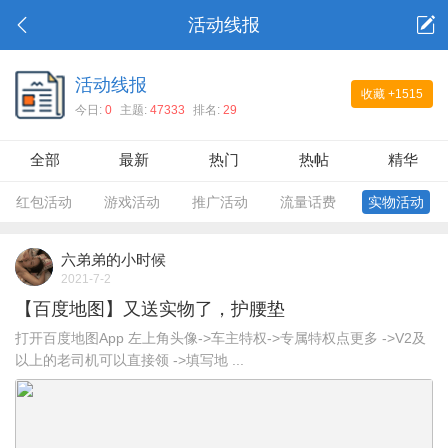
活动线报
活动线报
收藏
+1515
今日:
0
主题:
47333
排名:
29
全部
最新
热门
热帖
精华
红包活动
游戏活动
推广活动
流量话费
实物活动
六弟弟的小时候
2021-7-2
【百度地图】又送实物了，护腰垫
打开百度地图App 左上角头像->车主特权->专属特权点更多 ->V2及
以上的老司机可以直接领 ->填写地 ...