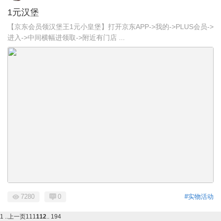
1元汉堡
【京东会员领汉堡王1元小皇堡】打开京东APP->我的->PLUS会员->
进入->中间横幅进领取->附近有门店 ...
7280
0
#实物活动
1 ..
上一页
111
112
.. 194