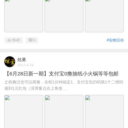
9540
6
#实物活动
炫勇
2021-6-28
【6月28日新一期】支付宝0撸抽纸小火锅等等包邮
之前撸过也可以再撸，全程1分钟搞定1、支付宝先扫码第1个二维码
领到1元红包（没弹窗点右上角签 ...