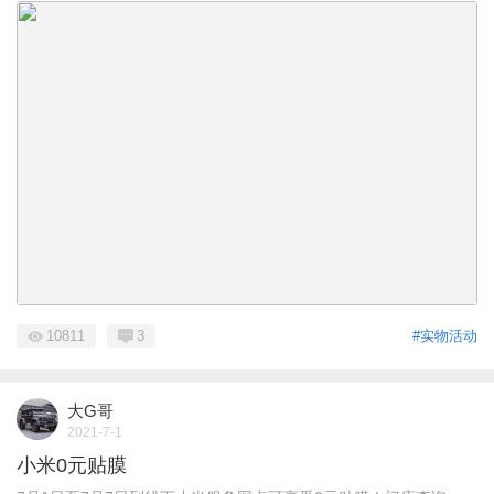
10811
3
#实物活动
大G哥
2021-7-1
小米0元贴膜