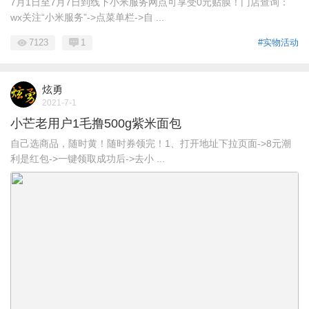
7月1日至7月7日到线下小米服务网点可享受0元贴膜！门店查询：
wx关注“小米服务”->点菜单栏->自 ...
7123
1
#实物活动
炫勇
2021-7-1
小芒老用户1毛撸500g紫米面包
自己选商品，随时黄！随时券领完！1、打开地址下拉页面->8元潮
利是红包->一键领取成功后->去小 ...