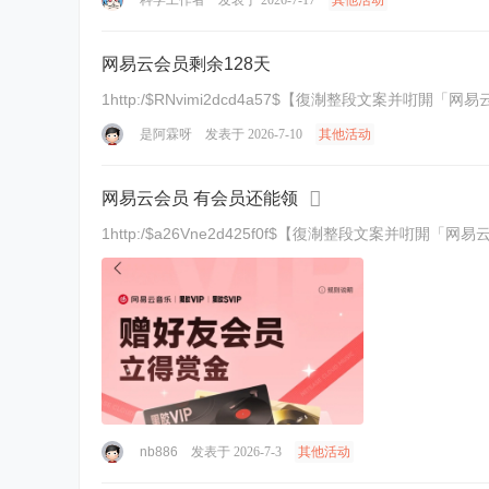
科学工作者
发表于 2026-7-17
其他活动
网易云会员剩余128天
1http:/$RNvimi2dcd4a57$【復淛整段文案并咑閞「
是阿霖呀
发表于 2026-7-10
其他活动
网易云会员 有会员还能领
1http:/$a26Vne2d425f0f$【復淛整段文案并咑閞「网
nb886
发表于 2026-7-3
其他活动