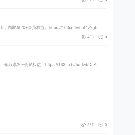
378
0
0+会员权益。https://163cn.tv/baI4vYgE
438
0
0+会员权益。https://163cn.tv/badwbDoA
537
0