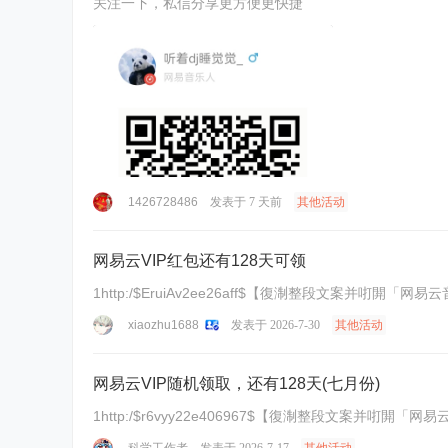
关注一下，私信分享更方便更快捷
1426728486
发表于
7 天前
其他活动
网易云VIP红包还有128天可领
1http:/$EruiAv2ee26aff$【復淛整段文案并咑閞「网
xiaozhu1688
发表于 2026-7-30
其他活动
网易云VIP随机领取，还有128天(七月份)
1http:/$r6vyy22e406967$【復淛整段文案并咑閞「