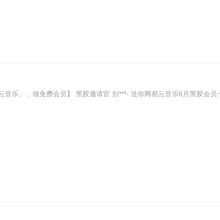
网易云音乐」，领免费会员】 黑胶邀请官 别***- 送你网易云音乐6月黑胶会员卡，领取享