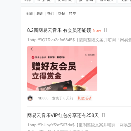
全部
|
最新
|
热门
|
热帖
|
精华
8.2新网易云音乐 有会员还能领
New
1http:/$iQ7Rvu2efa6845$【復淛整段文案并咑閞「网
NB888
发表于
6 天前
其他活动
网易云音乐VIP红包分享还有258天
1http:/$bUnyYf2ef567da$【復淛整段文案并咑閞「网易