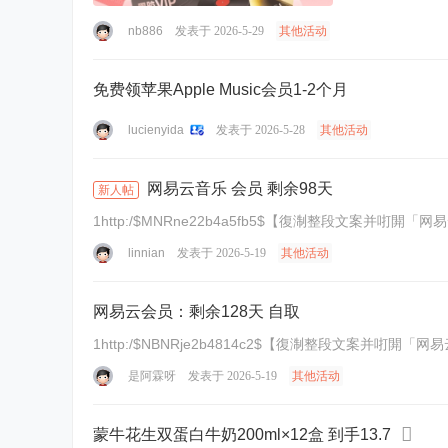
nb886
发表于 2026-5-29
其他活动
免费领苹果Apple Music会员1-2个月
lucienyida
发表于 2026-5-28
其他活动
网易云音乐 会员 剩余98天
新人帖
1http:/$MNRne22b4a5fb5$【復淛整段文案并咑閞「
linnian
发表于 2026-5-19
其他活动
网易云会员：剩余128天 自取
1http:/$NBNRje2b4814c2$【復淛整段文案并咑閞「
是阿霖呀
发表于 2026-5-19
其他活动
蒙牛花生双蛋白牛奶200ml×12盒 到手13.7