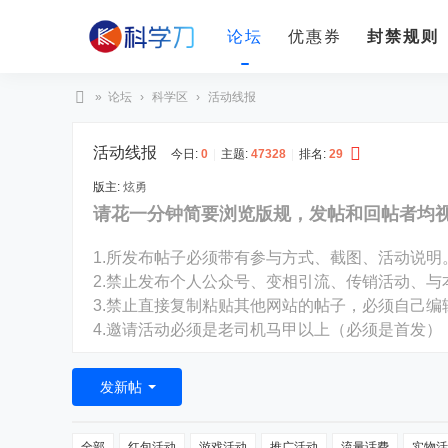
论坛
优惠券
封禁规则
»
论坛
›
科学区
›
活动线报
科
活动线报
学
今日:
0
|
主题:
47328
|
排名:
29
刀
版主:
炫勇
请花一分钟简要浏览版规，发帖和回帖者均
1.所发布帖子必须带有参与方式、截图、活动说明
2.禁止发布个人公众号、变相引流、传销活动、与
3.禁止直接复制粘贴其他网站的帖子，必须自己
4.邀请活动必须是老司机马甲以上（必须是首发）
发新帖
全部
红包活动
游戏活动
推广活动
流量话费
实物活