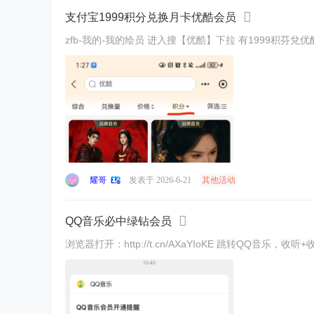
支付宝1999积分兑换月卡优酷会员
zfb-我的-我的绘员 进入搜【优酷】下拉 有1999积芬兌
耀哥
发表于 2026-6-21
其他活动
QQ音乐必中绿钻会员
浏览器打开：http://t.cn/AXaYIoKE 跳转QQ音乐