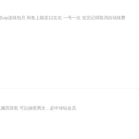
优酷vip连续包月 闲鱼上能卖12左右 一号一次 兌完记得取消自动续费
，收听+收藏四首歌 可以抽奖两次，必中绿钻会员