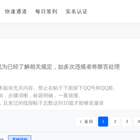
快速通道
每日签到
实名认证
视为已经了解相关规定，如多次违规者将禁言处理
。
本版块无关内容。禁止在帖子下面留下QQ号和QQ群。
编辑，步骤清晰，标题明确，一看就懂。
，且发过的线报帖子总数达到10篇才能够发邀请
返 回
1
2
3
4
动
其他活动