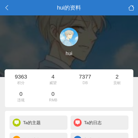
hui的资料
hui
9363
4
7377
2
积分
威望
DB
贡献
0
0
违规
RMB
Ta的主题
Ta的日志