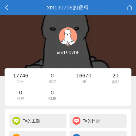
xm190706的资料
xm190706
17746
0
16670
20
积分
威望
DB
贡献
0
0
违规
RMB
Ta的主题
Ta的日志