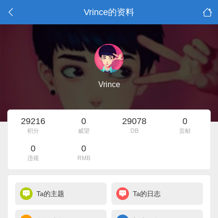
Vrince的资料
Vrince
29216
0
29078
0
积分
威望
DB
贡献
0
0
违规
RMB
Ta的主题
Ta的日志