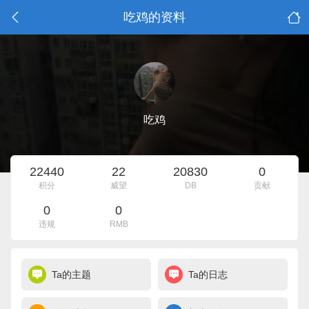
吃鸡的资料
吃鸡
22440
22
20830
0
积分
威望
DB
贡献
0
0
违规
RMB
Ta的主题
Ta的日志