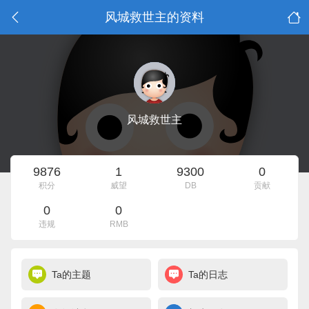
风城救世主的资料
风城救世主
9876
1
9300
0
积分
威望
DB
贡献
0
0
违规
RMB
Ta的主题
Ta的日志