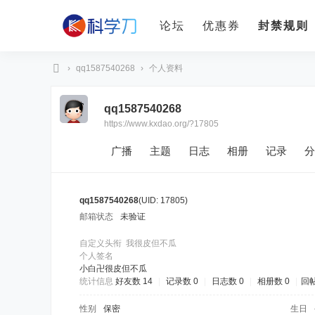
论坛
优惠券
封禁规则
›
qq1587540268
›
个人资料
科
qq1587540268
学
https://www.kxdao.org/?17805
刀
广播
主题
日志
相册
记录
分
qq1587540268
(UID: 17805)
邮箱状态
未验证
自定义头衔
我很皮但不瓜
个人签名
小白卍很皮但不瓜
统计信息
好友数 14
|
记录数 0
|
日志数 0
|
相册数 0
|
回帖
性别
保密
生日