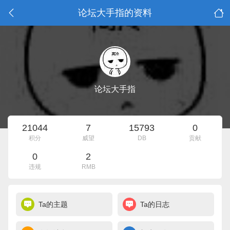
论坛大手指的资料
论坛大手指
21044
7
15793
0
积分
威望
DB
贡献
0
2
违规
RMB
Ta的主题
Ta的日志