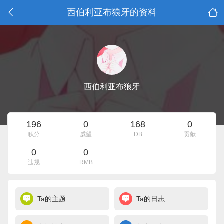
西伯利亚布狼牙的资料
西伯利亚布狼牙
196
0
168
0
积分
威望
DB
贡献
0
0
违规
RMB
Ta的主题
Ta的日志