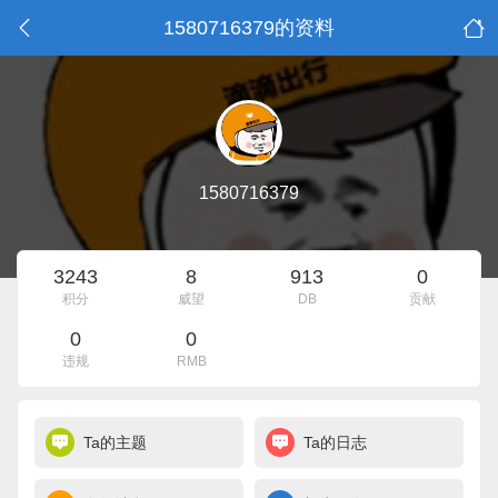
1580716379的资料
1580716379
3243
8
913
0
积分
威望
DB
贡献
0
0
违规
RMB
Ta的主题
Ta的日志