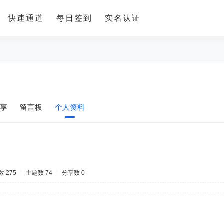
快速通道
每日签到
实名认证
享
留言板
个人资料
 275
|
主题数 74
|
分享数 0