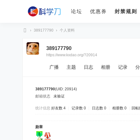
论坛
优惠券
封禁规则
›
389177790
›
个人资料
科
389177790
学
https://www.kxdao.org/?20914
刀
广播
主题
日志
相册
记录
分
389177790
(UID: 20914)
邮箱状态
未验证
统计信息
好友数 4
|
记录数 0
|
日志数 0
|
相册数 0
|
回帖数
勋章