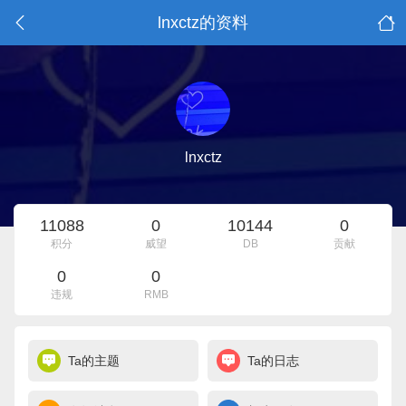
lnxctz的资料
lnxctz
11088
0
10144
0
积分
威望
DB
贡献
0
0
违规
RMB
Ta的主题
Ta的日志