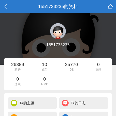
1551733235的资料
1551733235
26389
10
25770
0
积分
威望
DB
贡献
0
0
违规
RMB
Ta的主题
Ta的日志