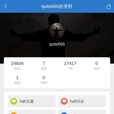
quite666的资料
quite666
24604
7
17417
0
积分
威望
DB
贡献
1
0
违规
RMB
Ta的主题
Ta的日志