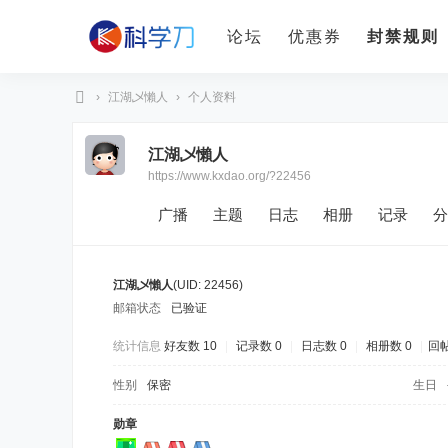
论坛
优惠券
封禁规则
›
江湖乄懶人
›
个人资料
科
江湖乄懶人
学
https://www.kxdao.org/?22456
刀
广播
主题
日志
相册
记录
分
江湖乄懶人
(UID: 22456)
邮箱状态
已验证
统计信息
好友数 10
|
记录数 0
|
日志数 0
|
相册数 0
|
回帖
性别
保密
生日
勋章