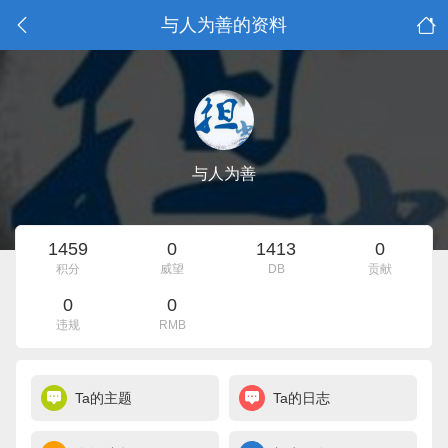
与人为善的资料
与人为善
1459
0
1413
0
积分
威望
DB
贡献
0
0
违规
RMB
Ta的主题
Ta的日志