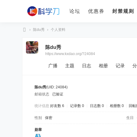
论坛
优惠券
封禁规则
›
陈du秀
›
个人资料
科
陈du秀
学
https://www.kxdao.org/?24084
刀
广播
主题
日志
相册
记录
分
陈du秀
(UID: 24084)
邮箱状态
已验证
统计信息
好友数 6
|
记录数 0
|
日志数 0
|
相册数 0
|
回帖数
性别
保密
生日
勋章