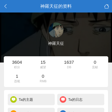
神羅天征的资料
神羅天征
3604
15
1637
0
积分
威望
DB
贡献
1
0
违规
RMB
Ta的主题
Ta的日志