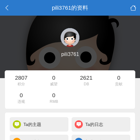
pili3761的资料
pili3761
2807
0
2621
0
积分
威望
DB
贡献
0
0
违规
RMB
Ta的主题
Ta的日志