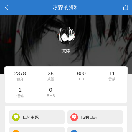
凉森的资料
凉森
2378
38
800
11
积分
威望
DB
贡献
1
0
违规
RMB
Ta的主题
Ta的日志