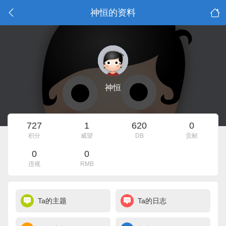
神恒的资料
神恒
727
1
620
0
积分
威望
DB
贡献
0
0
违规
RMB
Ta的主题
Ta的日志