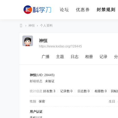
论坛
优惠券
封禁规则
›
神恒
›
个人资料
科
神恒
学
https://www.kxdao.org/?28445
刀
广播
主题
日志
相册
记录
分
神恒
(UID: 28445)
邮箱状态
未验证
统计信息
好友数 3
|
记录数 0
|
日志数 0
|
相册数 0
|
回帖数
性别
保密
生日
用户认证
手机认证