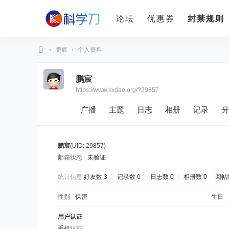
论坛
优惠券
封禁规则
›
鹏宸
›
个人资料
科
鹏宸
学
https://www.kxdao.org/?29857
刀
广播
主题
日志
相册
记录
分
鹏宸
(UID: 29857)
邮箱状态
未验证
统计信息
好友数 3
|
记录数 0
|
日志数 0
|
相册数 0
|
回帖数
性别
保密
生日
用户认证
手机认证