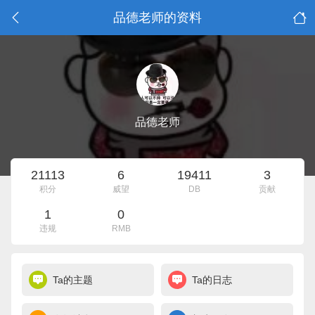
品德老师的资料
品德老师
21113
6
19411
3
积分
威望
DB
贡献
1
0
违规
RMB
Ta的主题
Ta的日志