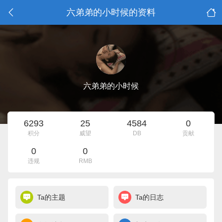
六弟弟的小时候的资料
六弟弟的小时候
6293
25
4584
0
积分
威望
DB
贡献
0
0
违规
RMB
Ta的主题
Ta的日志