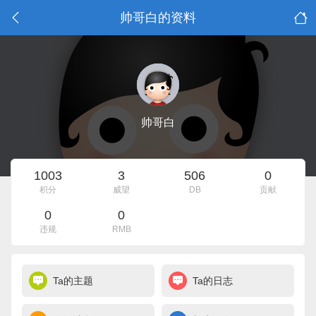
帅哥白的资料
帅哥白
1003
3
506
0
积分
威望
DB
贡献
0
0
违规
RMB
Ta的主题
Ta的日志