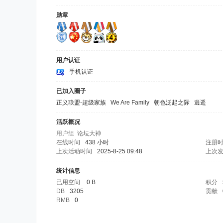
勋章
用户认证
手机认证
已加入圈子
正义联盟-超级家族
We Are Family
朝色泛起之际
逍遥
活跃概况
用户组
论坛大神
在线时间
438 小时
注册
上次活动时间
2025-8-25 09:48
上次
统计信息
已用空间
0 B
积分
DB
3205
贡献
RMB
0