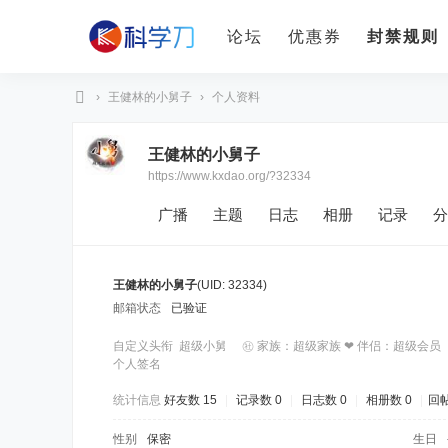
论坛
优惠券
封禁规则
›
王健林的小舅子
›
个人资料
科
王健林的小舅子
学
https://www.kxdao.org/?32334
刀
广播
主题
日志
相册
记录
分
王健林的小舅子
(UID: 32334)
邮箱状态
已验证
自定义头衔
超级小舅 ㊓ 家族：超级家族 ❤ 伴侣：超级会员
个人签名
统计信息
好友数 15
|
记录数 0
|
日志数 0
|
相册数 0
|
回帖
性别
保密
生日