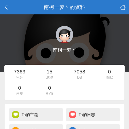
南柯一梦丶的资料
南柯一梦丶
7363
15
7058
0
积分
威望
DB
贡献
0
0
违规
RMB
Ta的主题
Ta的日志