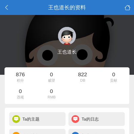
王也道长的资料
王也道长
876
0
822
0
积分
威望
DB
贡献
0
0
违规
RMB
Ta的主题
Ta的日志