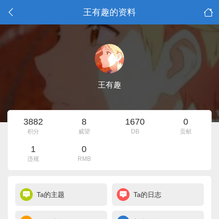
王有趣的资料
王有趣
3882
8
1670
0
积分
威望
DB
贡献
1
0
违规
RMB
Ta的主题
Ta的日志