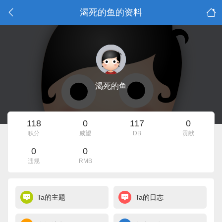
渴死的鱼的资料
渴死的鱼
118
0
117
0
积分
威望
DB
贡献
0
0
违规
RMB
Ta的主题
Ta的日志