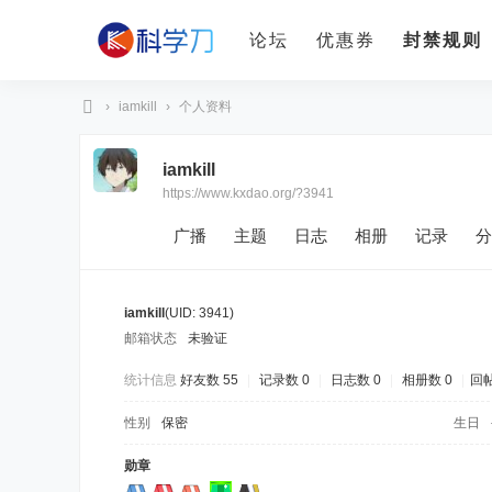
论坛
优惠券
封禁规则
›
iamkill
›
个人资料
科
iamkill
学
https://www.kxdao.org/?3941
刀
广播
主题
日志
相册
记录
分
iamkill
(UID: 3941)
邮箱状态
未验证
统计信息
好友数 55
|
记录数 0
|
日志数 0
|
相册数 0
|
回帖
性别
保密
生日
勋章