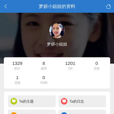
梦妍小姐姐的资料
梦妍小姐姐
1329
8
1201
0
积分
威望
DB
贡献
1
0
违规
RMB
Ta的主题
Ta的日志